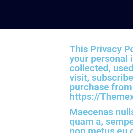
This Privacy P
your personal 
collected, use
visit, subscrib
purchase from
https://Themexr
Maecenas nulla
quam a, semper
non metus eu 