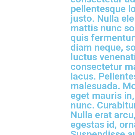
pellentesque lo
justo. Nulla e
mattis nunc so
quis fermentu
diam neque, so
luctus venenat
consectetur m
lacus. Pellent
malesuada. Mo
eget mauris in
nunc. Curabitur
Nulla erat arcu
egestas id, orn
Suspendisse au