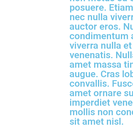
posuere. Etiam 
nec nulla viverr
auctor eros. 
condimentum a
viverra nulla e
venenatis. Null
amet massa tin
augue. Cras lob
convallis. Fus
amet ornare su
imperdiet venen
mollis non co
sit amet nisl.