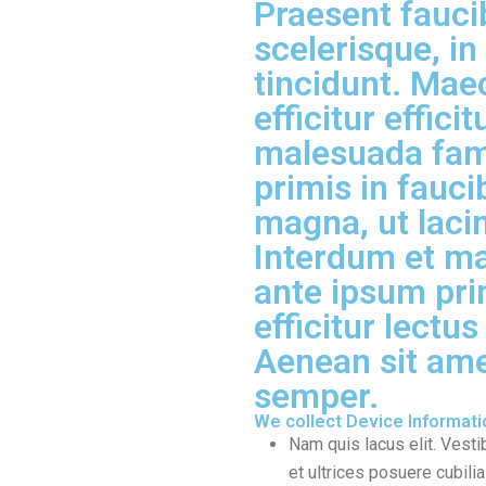
Praesent faucib
scelerisque, 
tincidunt. Mae
efficitur effici
malesuada fam
primis in fauc
magna, ut lacin
Interdum et m
ante ipsum pri
efficitur lectu
Aenean sit ame
semper.
We collect Device Informati
Nam quis lacus elit. Vesti
et ultrices posuere cubilia