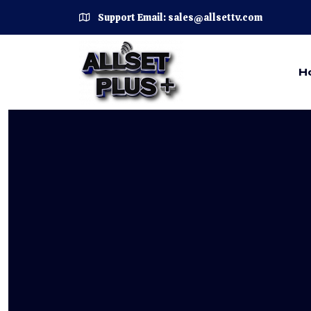
Support Email: sales@allsettv.com
H