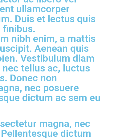
sent ullamcorper
m. Duis et lectus quis
 finibus.
m nibh enim, a mattis
uscipit. Aenean quis
ien. Vestibulum diam
nec tellus ac, luctus
is. Donec non
agna, nec posuere
esque dictum ac sem eu
sectetur magna, nec
 Pellentesque dictum