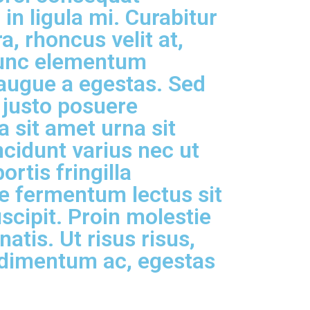
in ligula mi. Curabitur
a, rhoncus velit at,
Nunc elementum
ugue a egestas. Sed
t justo posuere
a sit amet urna sit
cidunt varius nec ut
ortis fringilla
ce fermentum lectus sit
scipit. Proin molestie
atis. Ut risus risus,
ndimentum ac, egestas