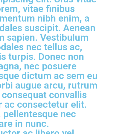
rem, vitae finibus
lementum nibh enim, a
dales suscipit. Aenean
m sapien. Vestibulum
dales nec tellus ac,
is turpis. Donec non
agna, nec posuere
esque dictum ac sem eu
rbi augue arcu, rutrum
, consequat convallis
 ac consectetur elit.
, pellentesque nec
are in nunc.
ctor ac libero vel