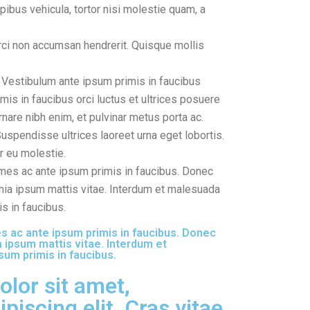
ibus vehicula, tortor nisi molestie quam, a
ci non accumsan hendrerit. Quisque mollis
. Vestibulum ante ipsum primis in faucibus
is in faucibus orci luctus et ultrices posuere
nare nibh enim, et pulvinar metus porta ac.
Suspendisse ultrices laoreet urna eget lobortis.
or eu molestie.
mes ac ante ipsum primis in faucibus. Donec
inia ipsum mattis vitae. Interdum et malesuada
s in faucibus.
 ac ante ipsum primis in faucibus. Donec
a ipsum mattis vitae. Interdum et
um primis in faucibus.
lor sit amet,
piscing elit. Cras vitae