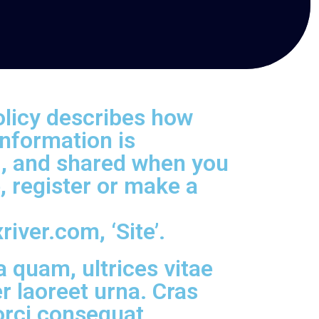
olicy describes how
information is
d, and shared when you
e, register or make a
iver.com, ‘Site’.
 quam, ultrices vitae
 laoreet urna. Cras
orci consequat