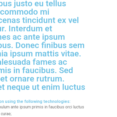
us justo eu tellus
in commodo mi
cenas tincidunt ex vel
tur. Interdum et
es ac ante ipsum
ibus. Donec finibus sem
ia ipsum mattis vitae.
alesuada fames ac
mis in faucibus. Sed
s et ornare rutrum.
t neque ut enim luctus
on using the following technologies:
bulum ante ipsum primis in faucibus orci luctus
 curae;