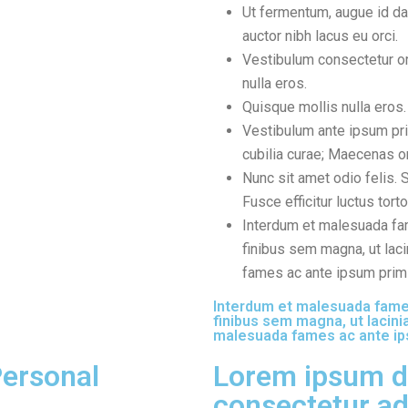
Ut fermentum, augue id dap
auctor nibh lacus eu orci.
Vestibulum consectetur or
nulla eros.
Quisque mollis nulla eros
Vestibulum ante ipsum prim
cubilia curae; Maecenas or
Nunc sit amet odio felis. 
Fusce efficitur luctus tort
Interdum et malesuada fa
finibus sem magna, ut lac
fames ac ante ipsum primi
Interdum et malesuada fames
finibus sem magna, ut lacini
malesuada fames ac ante ips
ersonal
Lorem ipsum do
consectetur adi