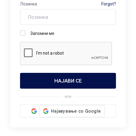
Лозинка
Forgot?
Запомни ме
или