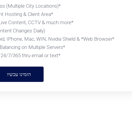
*VPN Access (Multiple City Locations)
*Account Hosting & Client Area
*Complimentary Live Content, CCTV & much more
(Content Changes Daily)
*Supported Devices- Firestick, Android, IPhone, Mac, WIN, Nvidia Shield & *Web Browser
*Smart Load Balancing on Multiple Servers
*Support 24/7/365 thru email or text....
הזמינו עכשיו